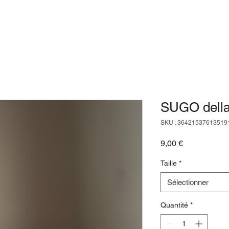
Accueil
SUGO dell
SKU : 36421537613519
Prix
9,00 €
Taille
*
Sélectionner
Quantité
*